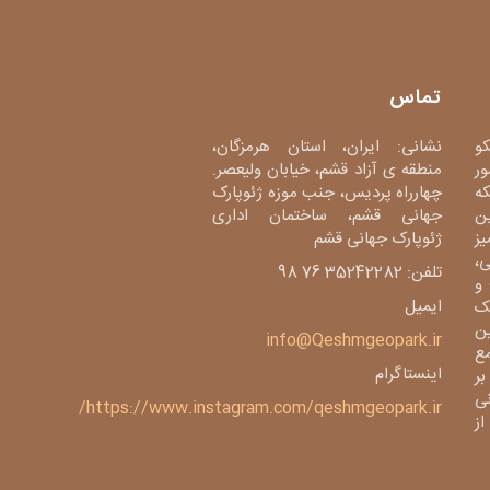
تماس
کو
نشانی: ایران، استان هرمزگان،
ور
منطقه ی آزاد قشم، خیابان ولیعصر.
دی، شبکه
چهارراه پردیس، جنب موزه ژئوپارک
ین
جهانی قشم، ساختمان اداری
میز
ژئوپارک جهانی قشم
،
تلفن: 35242282 76 98
و
ایمیل
ک
ین
info@Qeshmgeopark.ir
مع
اینستاگرام
بر
ی
https://www.instagram.com/qeshmgeopark.ir/
 ژئوپارک از