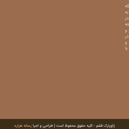
ه
ی به
در
فته
و
در
و
از با
ژئوپارک قشم - کلیه حقوق محفوظ است | طراحی و اجرا
رسانه هزاره