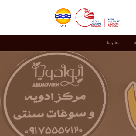
ا
English