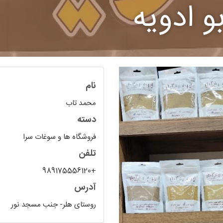
 ادویه
نام
محمد تاب
دسته
فروشگاه ها و سوغات سرا
تلفن
+989175556120
آدرس
روستای هلر- جنب مسجد نور