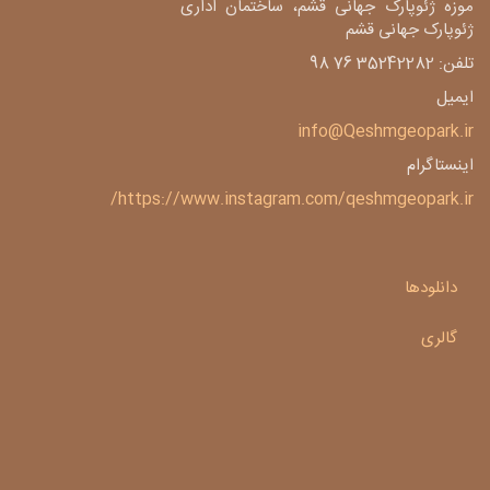
موزه ژئوپارک جهانی قشم، ساختمان اداری
ژئوپارک جهانی قشم
تلفن: 35242282 76 98
ایمیل
info@Qeshmgeopark.ir
اینستاگرام
https://www.instagram.com/qeshmgeopark.ir/
دانلودها
گالری