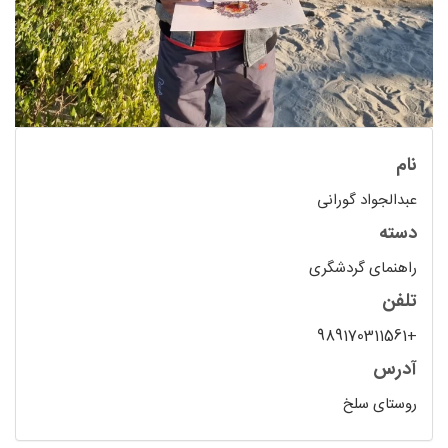
نام
عبدالجواد گورانی
دسته
راهنمای گردشگری
تلفن
+989170311561
آدرس
روستای سلخ