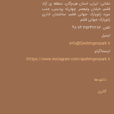
نشانی: ایران، استان هرمزگان، منطقه ی آزاد
قشم، خیابان ولیعصر. چهارراه پردیس، جنب
موزه ژئوپارک جهانی قشم، ساختمان اداری
ژئوپارک جهانی قشم
تلفن: 35242282 76 98
ایمیل
info@Qeshmgeopark.ir
اینستاگرام
https://www.instagram.com/qeshmgeopark.ir/
دانلودها
گالری