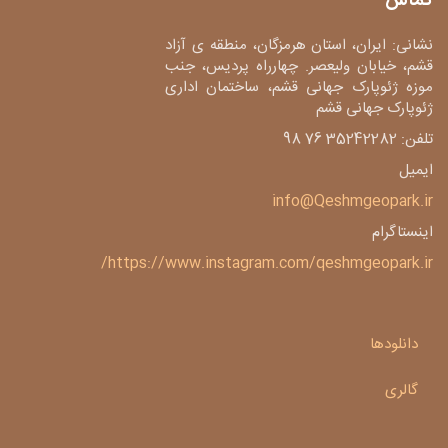
تماس
نشانی: ایران، استان هرمزگان، منطقه ی آزاد
قشم، خیابان ولیعصر. چهارراه پردیس، جنب
موزه ژئوپارک جهانی قشم، ساختمان اداری
ژئوپارک جهانی قشم
تلفن: 35242282 76 98
ایمیل
info@Qeshmgeopark.ir
اینستاگرام
https://www.instagram.com/qeshmgeopark.ir/
دانلودها
گالری