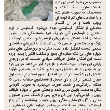
محسوب مي شود که در اين دره
طبقات مارن، سنگ آهک و
ماسه‌سنگ به صورت منظم لايه
و با ضخامت‌هاي کم تا توده اي
برونزد يافته و در آن اقسام
مختلفي از اشکال فرسايشي ديده مي‌شود. فرسايش از نوع
انحلالي و فرسايش آبي در يک لايه ماسه‌سنگي داراي مارن،
سيلت و آهک اشکال بسيار زيبايي از شيارهاي انحلالي کوچک و
بزرگ و چاهک‌هاي طبيعي که بي شباهت به تنورهاي خانه‌هاي
قديمي نيست تشکيل داده است. حفرات و فرورفتگي هاي مقعر
ديواره هاي اين تنگه منظره اي بديع و شگفت انگيز را پديد آورده
است. اين اشکال حاصل جريانات سيلابي هستند که در روزهاي
باراني اين دره را مورد تاخت و تاز خود قرار مي‌دهد. در اين دره
نيز همچنين شاهد تشکيل ديواره‌هاي کنگره دار هستيم. فرآيند
تشکيل اين کنگره‌ها در دو مرحله قابل تصور است. در مرحله اول
جريان غليظي از گل و لاي حاصل از شستشوي طبقات بالايي که
هنگام بارندگي‌هاي شديد صورت مي‌پذيرد به صورت ناوداني
شکل به سمت پايين سرازير شده و بخش هايي از ديواره طبقات
زيرين را فرا مي‌گيرد. اين گل و لاي پس از خشک شدن همچون
ملاتي از گل، لايه‌هاي سنگي زيرين خود را پوشانده و آن را از
فرسايش بيشتر محافظت مي‌نمايد. ديواره هاي تماشايي و