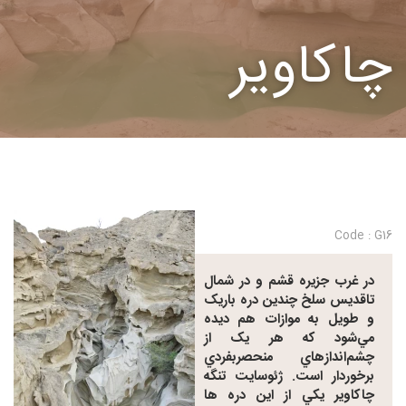
چاکاویر
Code : G16
در غرب جزيره قشم و در شمال
تاقديس سلخ چندين دره باريک
و طويل به موازات هم ديده
مي‌شود که هر يک از
چشم‌اندازهاي منحصربفردي
برخوردار است. ژئوسايت تنگه
چاکاوير يکي از اين دره ها