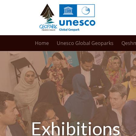
Home
Unesco Global Geoparks
Qesh
Exhibitions