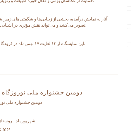
حمایت از عکاسان بومی و فعال حوزه طبیعت و ژئوپارک برگزار می‌شود.
آثار به نمایش درآمده، بخشی از زیبایی‌ها و شگفتی‌های زمین
تصویر می‌کشد و می‌تواند نقش مؤثری در آشنایی گردشگران داخلی و خارجی با این ظرفیت‌ها داشته باشد.
این نمایشگاه از ۱۳ لغایت ۱۷ بهمن‌ماه در فرودگاه بین‌المللی قشم دایر بوده و بازدید برای عموم آزاد است.
دومین جشنواره ملی نوروزگاه
دومین جشنواره ملی نور
شهریورماه - روستای دیر
5, 2025