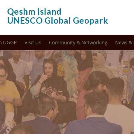
Qeshm Island
UNESCO Global Geopark
m UGGP
Visit Us
Community & Networking
News & 