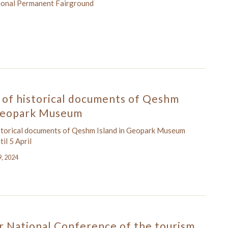
ional Permanent Fairground
 of historical documents of Qeshm
 Geopark Museum
istorical documents of Qeshm Island in Geopark Museum
il 5 April
9, 2024
 National Conference of the tourism