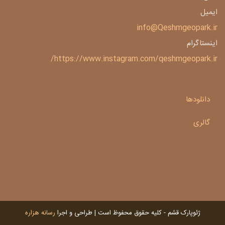
ایمیل
info@Qeshmgeopark.ir
اینستاگرام
https://www.instagram.com/qeshmgeopark.ir/
دانلودها
گالری
ژئوپارک قشم - کلیه حقوق محفوظ است | طراحی و اجرا
رسانه هزاره