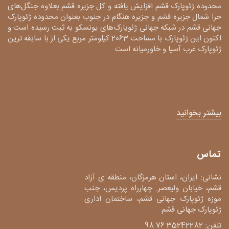
محدوده ژئوپارک قشم افزایش یافته و کل جزیره قشم بعلاوه جنگل‌های
حرا شمال جزیره قشم و جزیره هنگام در جنوب بعنوان محدوده ژئوپارک
جهانی قشم در شبکه جهانی ژئوپارک‌های یونسکو به ثبت رسیده است و
اکنون این ژئوپارک با مساحت 2063 کیلومتر مربع یکی از با سابقه ترین
ژئوپارک غرب آسیا و خاورمیانه است
بیشتر بخوانید
تماس
نشانی: ایران، استان هرمزگان، منطقه ی آزاد
قشم، خیابان ولیعصر. چهارراه پردیس، جنب
موزه ژئوپارک جهانی قشم، ساختمان اداری
ژئوپارک جهانی قشم
تلفن: 35242282 76 98