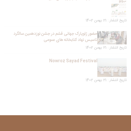
تاریخ انتشار : 21 بهمن 1402
حضور ژئوپارک جهانی قشم در جشن نوزدهمین سالگرد
تاسیس نهاد کتابخانه های عمومی
تاریخ انتشار : 21 بهمن 1402
Nowroz Sayad Festival
تاریخ انتشار : 21 بهمن 1402