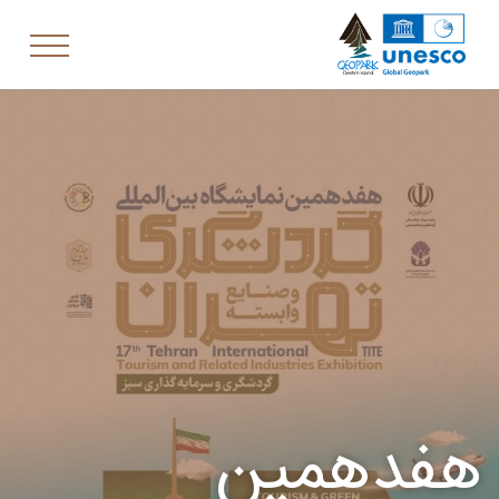
هفدهمین