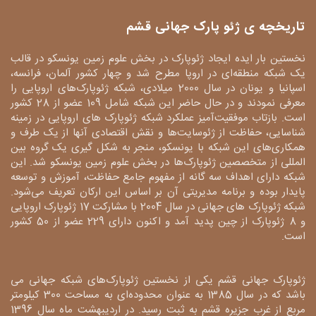
تاریخچه ی ژئو پارک جهانی قشم
نخستین بار ایده ایجاد ژئوپارک در بخش علوم زمین یونسکو در قالب
یک شبکه منطقه‌ای در اروپا مطرح شد و چهار کشور آلمان، فرانسه،
اسپانیا و یونان در سال 2000 میلادی، شبکه ژئوپارک‌های اروپایی را
معرفی نمودند و در حال حاضر این شبکه شامل 109 عضو از 28 کشور
است. بازتاب موفقیت‌آمیز عملکرد شبکه ژئوپارک های اروپایی در زمینه
شناسایی، حفاظت از ژئوسایت‌ها و نقش اقتصادی آنها از یک طرف و
همکاری‌های این شبکه با یونسکو، منجر به شکل گیری یک گروه بین
المللی از متخصصین ژئوپارک‌ها در بخش علوم زمین یونسکو شد. این
شبکه دارای اهداف سه گانه از مفهوم جامع حفاظت، آموزش و توسعه
پایدار بوده و برنامه مدیریتی آن بر اساس این ارکان تعریف می‌شود.
شبکه ژئوپارک های جهانی در سال 2004 با مشارکت 17 ژئوپارک اروپایی
و 8 ژئوپارک از چین پدید آمد و اکنون دارای 229 عضو از 50 کشور
است.
ژئوپارک جهانی قشم یکی از نخستین ژئوپارک‌های شبکه جهانی می
باشد که در سال 1385 به عنوان محدوده‌ای به مساحت 300 کیلومتر
مربع از غرب جزیره قشم به ثبت رسید. در اردیبهشت ماه سال 1396