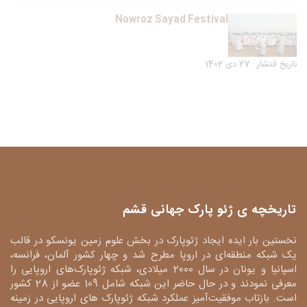
Nowroz Sayad Festival
تاریخ انتشار : 27 دی 1402
تاریخچه ی ژئو پارک جهانی قشم
نخستین بار ایده ایجاد ژئوپارک در بخش علوم زمین یونسکو در قالب
یک شبکه منطقه‌ای در اروپا مطرح شد و چهار کشور آلمان، فرانسه،
اسپانیا و یونان در سال 2000 میلادی، شبکه ژئوپارک‌های اروپایی را
معرفی نمودند و در حال حاضر این شبکه شامل 109 عضو از 28 کشور
است. بازتاب موفقیت‌آمیز عملکرد شبکه ژئوپارک های اروپایی در زمینه