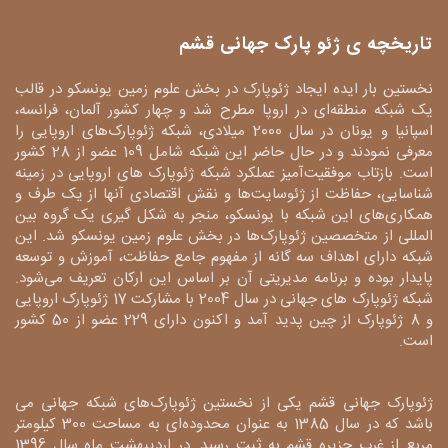
تاریخچه ی ژئو پارک جهانی قشم
نخستین بار ایده ایجاد ژئوپارک در بخش علوم زمین یونسکو در قالب
یک شبکه منطقه‌ای در اروپا مطرح شد و چهار کشور آلمان، فرانسه،
اسپانیا و یونان در سال 2000 میلادی، شبکه ژئوپارک‌های اروپایی را
معرفی نمودند و در حال حاضر این شبکه شامل 109 عضو از 28 کشور
است. بازتاب موفقیت‌آمیز عملکرد شبکه ژئوپارک های اروپایی در زمینه
شناسایی، حفاظت از ژئوسایت‌ها و نقش اقتصادی آنها از یک طرف و
همکاری‌های این شبکه با یونسکو، منجر به شکل گیری یک گروه بین
المللی از متخصصین ژئوپارک‌ها در بخش علوم زمین یونسکو شد. این
شبکه دارای اهداف سه گانه از مفهوم جامع حفاظت، آموزش و توسعه
پایدار بوده و برنامه مدیریتی آن بر اساس این ارکان تعریف می‌شود.
شبکه ژئوپارک های جهانی در سال 2004 با مشارکت 17 ژئوپارک اروپایی
و 8 ژئوپارک از چین پدید آمد و اکنون دارای 229 عضو از 50 کشور
است.
ژئوپارک جهانی قشم یکی از نخستین ژئوپارک‌های شبکه جهانی می
باشد که در سال 1385 به عنوان محدوده‌ای به مساحت 300 کیلومتر
مربع از غرب جزیره قشم به ثبت رسید. در اردیبهشت ماه سال 1396