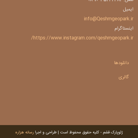
ایمیل
info@Qeshmgeopark.ir
اینستاگرام
https://www.instagram.com/qeshmgeopark.ir/
دانلودها
گالری
ژئوپارک قشم - کلیه حقوق محفوظ است | طراحی و اجرا
رسانه هزاره