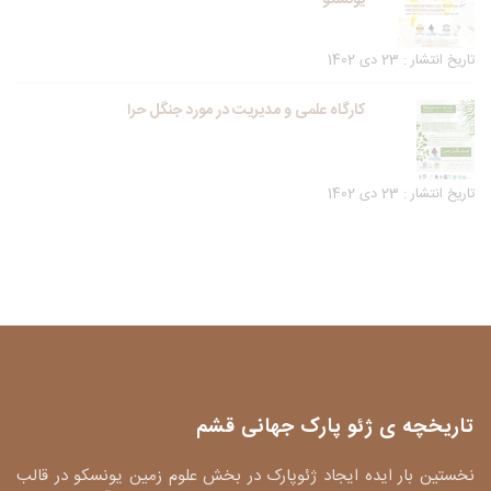
یونسکو
تاریخ انتشار : 23 دی 1402
کارگاه علمی و مدیریت در مورد جنگل حرا
تاریخ انتشار : 23 دی 1402
تاریخچه ی ژئو پارک جهانی قشم
نخستین بار ایده ایجاد ژئوپارک در بخش علوم زمین یونسکو در قالب