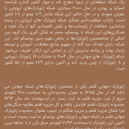
یک شبکه منطقه‌ای در اروپا مطرح شد و چهار کشور آلمان، فرانسه،
اسپانیا و یونان در سال 2000 میلادی، شبکه ژئوپارک‌های اروپایی را
معرفی نمودند و در حال حاضر این شبکه شامل 109 عضو از 28 کشور
است. بازتاب موفقیت‌آمیز عملکرد شبکه ژئوپارک های اروپایی در زمینه
شناسایی، حفاظت از ژئوسایت‌ها و نقش اقتصادی آنها از یک طرف و
همکاری‌های این شبکه با یونسکو، منجر به شکل گیری یک گروه بین
المللی از متخصصین ژئوپارک‌ها در بخش علوم زمین یونسکو شد. این
شبکه دارای اهداف سه گانه از مفهوم جامع حفاظت، آموزش و توسعه
پایدار بوده و برنامه مدیریتی آن بر اساس این ارکان تعریف می‌شود.
شبکه ژئوپارک های جهانی در سال 2004 با مشارکت 17 ژئوپارک اروپایی
و 8 ژئوپارک از چین پدید آمد و اکنون دارای 229 عضو از 50 کشور
است.
ژئوپارک جهانی قشم یکی از نخستین ژئوپارک‌های شبکه جهانی می
باشد که در سال 1385 به عنوان محدوده‌ای به مساحت 300 کیلومتر
مربع از غرب جزیره قشم به ثبت رسید. در اردیبهشت ماه سال 1396
محدوده ژئوپارک قشم افزایش یافته و کل جزیره قشم بعلاوه جنگل‌های
حرا شمال جزیره قشم و جزیره هنگام در جنوب بعنوان محدوده ژئوپارک
جهانی قشم در شبکه جهانی ژئوپارک‌های یونسکو به ثبت رسیده است و
اکنون این ژئوپارک با مساحت 2063 کیلومتر مربع یکی از با سابقه ترین
ژئوپارک غرب آسیا و خاورمیانه است