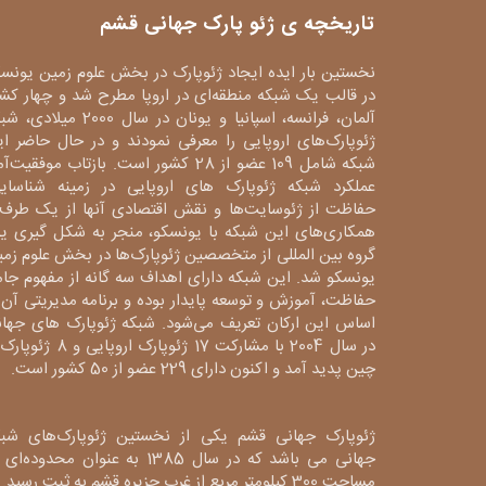
تاریخچه ی ژئو پارک جهانی قشم
نخستین بار ایده ایجاد ژئوپارک در بخش علوم زمین یونس
در قالب یک شبکه منطقه‌ای در اروپا مطرح شد و چهار کش
آلمان، فرانسه، اسپانیا و یونان در سال 2000 میلا
ژئوپارک‌های اروپایی را معرفی نمودند و در حال حاضر ا
شبکه شامل 109 عضو از 28 کشور است. بازتاب موفقیت‌آ
عملکرد شبکه ژئوپارک های اروپایی در زمینه شناسایی
حفاظت از ژئوسایت‌ها و نقش اقتصادی آنها از یک طرف 
همکاری‌های این شبکه با یونسکو، منجر به شکل گیری ی
گروه بین المللی از متخصصین ژئوپارک‌ها در بخش علوم زم
یونسکو شد. این شبکه دارای اهداف سه گانه از مفهوم جا
حفاظت، آموزش و توسعه پایدار بوده و برنامه مدیریتی آن 
اساس این ارکان تعریف می‌شود. شبکه ژئوپارک های جهان
در سال 2004 با مشارکت 17 ژئوپارک اروپایی و 8
چین پدید آمد و اکنون دارای 229 عضو از 50 کشور است.
ژئوپارک جهانی قشم یکی از نخستین ژئوپارک‌های شبک
جهانی می باشد که در سال 1385 به عنوان محدوده‌ا
مساحت 300 کیلومتر مربع از غرب جزیره قشم به ثبت رسید. 