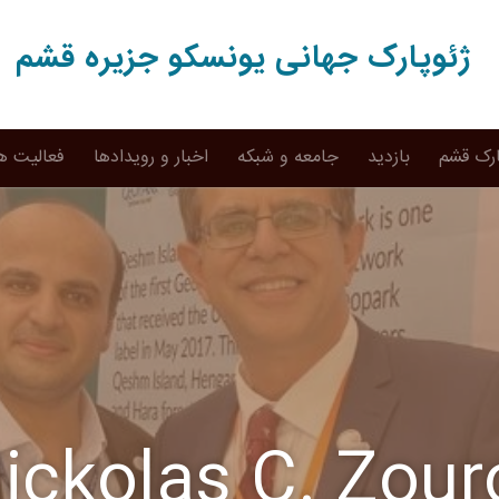
ژئوپارک جهانی یونسکو جزیره قشم
ارک قشم
بازدید
جامعه و شبکه
اخبار و رویدادها
فعالیت ه
ickolas C. Zour