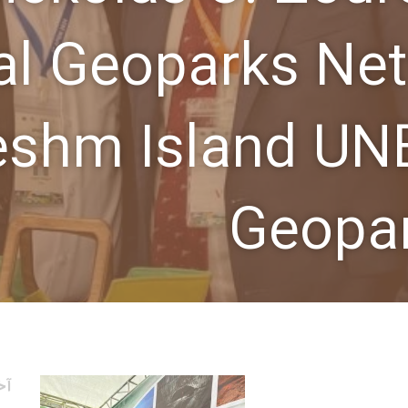
al Geoparks Net
eshm Island UN
Geopar
آخ