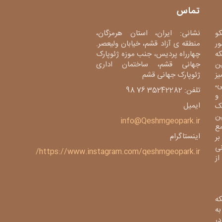
تماس
کو
نشانی: ایران، استان هرمزگان،
ور
منطقه ی آزاد قشم، خیابان ولیعصر.
دی، شبکه
چهارراه پردیس، جنب موزه ژئوپارک
ین
جهانی قشم، ساختمان اداری
میز
ژئوپارک جهانی قشم
،
تلفن: 35242282 76 98
و
ایمیل
ک
ین
info@Qeshmgeopark.ir
مع
اینستاگرام
بر
ی
https://www.instagram.com/qeshmgeopark.ir/
 ژئوپارک از
ه
ی به
در