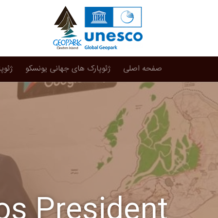
صفحه اصلی
ژئوپارک های جهانی یونسکو
ژئوپ
os President