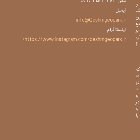
تلفن: 35242282 76 98
و
ایمیل
ک
ین
info@Qeshmgeopark.ir
مع
اینستاگرام
بر
ی
https://www.instagram.com/qeshmgeopark.ir/
 ژئوپارک از
ه
ی به
در
فته
و
در
و
از با