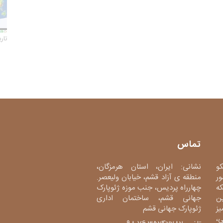
تاریخ 
تماس
کو
نشانی: ایران، استان هرمزگان،
ور
منطقه ی آزاد قشم، خیابان ولیعصر.
دی، شبکه
چهارراه پردیس، جنب موزه ژئوپارک
ین
جهانی قشم، ساختمان اداری
میز
ژئوپارک جهانی قشم
،