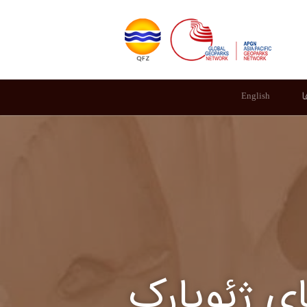
ا
English
ی ژئوپارک