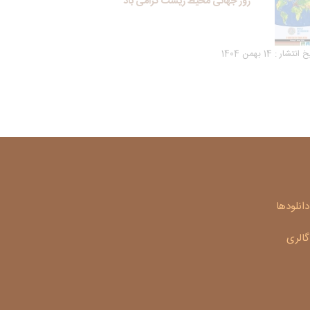
روز جهانی محیط زیست گرامی باد
انتشار : 14 بهمن 1404
دانلودها
گالری