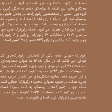
حفاظت از ژئوسایت‌ها و نقش اقتصادی آنها از یک طرف 
همکاری‌های این شبکه با یونسکو، منجر به شکل گیری ی
گروه بین المللی از متخصصین ژئوپارک‌ها در بخش علوم زم
یونسکو شد. این شبکه دارای اهداف سه گانه از مفهوم جا
حفاظت، آموزش و توسعه پایدار بوده و برنامه مدیریتی آن 
اساس این ارکان تعریف می‌شود. شبکه ژئوپارک های جهان
در سال 2004 با مشارکت 17 ژئوپارک اروپایی و 8
چین پدید آمد و اکنون دارای 229 عضو از 50 کشور است.
ژئوپارک جهانی قشم یکی از نخستین ژئوپارک‌های شبک
جهانی می باشد که در سال 1385 به عنوان محدوده‌ا
مساحت 300 کیلومتر مربع از غرب جزیره قشم به ثبت رسید. 
اردیبهشت ماه سال 1396 محدوده ژئوپارک قشم افزایش یا
و کل جزیره قشم بعلاوه جنگل‌های حرا شمال جزیره قشم 
جزیره هنگام در جنوب بعنوان محدوده ژئوپارک جهانی قشم 
شبکه جهانی ژئوپارک‌های یونسکو به ثبت رسیده است 
اکنون این ژئوپارک با مساحت 2063 کیلومتر مربع یکی 
سابقه ترین ژئوپارک غرب آسیا و خاورمیانه است