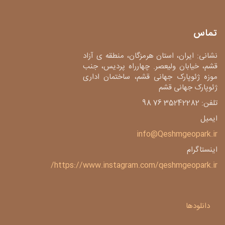
تماس
نشانی: ایران، استان هرمزگان، منطقه ی آزاد
قشم، خیابان ولیعصر. چهارراه پردیس، جنب
موزه ژئوپارک جهانی قشم، ساختمان اداری
ژئوپارک جهانی قشم
تلفن: 35242282 76 98
ایمیل
info@Qeshmgeopark.ir
اینستاگرام
https://www.instagram.com/qeshmgeopark.ir/
دانلودها