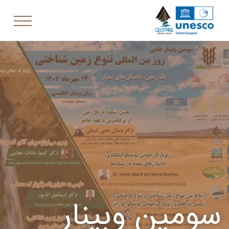
سومین وبینار