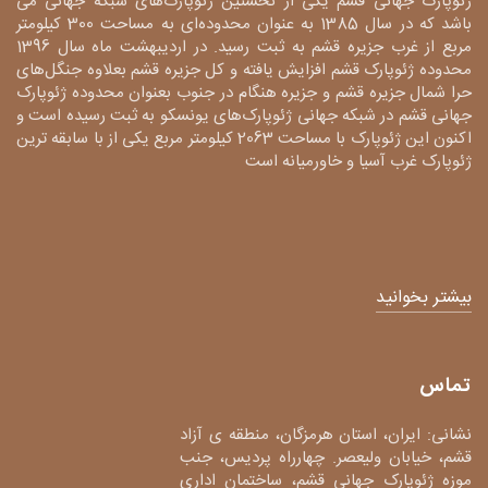
ژئوپارک جهانی قشم یکی از نخستین ژئوپارک‌های شبکه جهانی می
باشد که در سال 1385 به عنوان محدوده‌ای به مساحت 300 کیلومتر
مربع از غرب جزیره قشم به ثبت رسید. در اردیبهشت ماه سال 1396
محدوده ژئوپارک قشم افزایش یافته و کل جزیره قشم بعلاوه جنگل‌های
حرا شمال جزیره قشم و جزیره هنگام در جنوب بعنوان محدوده ژئوپارک
جهانی قشم در شبکه جهانی ژئوپارک‌های یونسکو به ثبت رسیده است و
اکنون این ژئوپارک با مساحت 2063 کیلومتر مربع یکی از با سابقه ترین
ژئوپارک غرب آسیا و خاورمیانه است
بیشتر بخوانید
تماس
نشانی: ایران، استان هرمزگان، منطقه ی آزاد
قشم، خیابان ولیعصر. چهارراه پردیس، جنب
موزه ژئوپارک جهانی قشم، ساختمان اداری