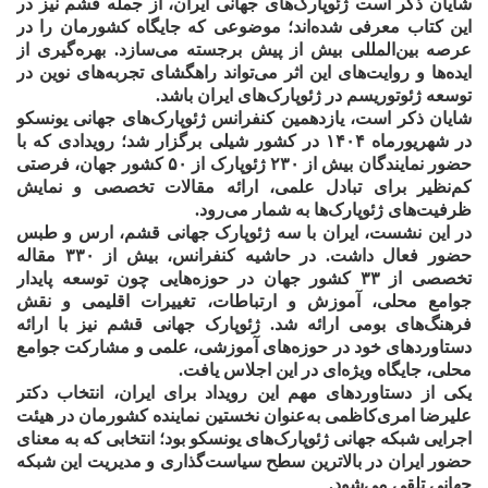
شایان ذکر است ژئوپارک‌های جهانی ایران، از جمله قشم نیز در
این کتاب معرفی شده‌اند؛ موضوعی که جایگاه کشورمان را در
عرصه بین‌المللی بیش از پیش برجسته می‌سازد. بهره‌گیری از
ایده‌ها و روایت‌های این اثر می‌تواند راهگشای تجربه‌های نوین در
توسعه ژئوتوریسم در ژئوپارک‌های ایران باشد.
شایان ذکر است، یازدهمین کنفرانس ژئوپارک‌های جهانی یونسکو
در شهریورماه ۱۴۰۴ در کشور شیلی برگزار شد؛ رویدادی که با
حضور نمایندگان بیش از ۲۳۰ ژئوپارک از ۵۰ کشور جهان، فرصتی
کم‌نظیر برای تبادل علمی، ارائه مقالات تخصصی و نمایش
ظرفیت‌های ژئوپارک‌ها به شمار می‌رود.
در این نشست، ایران با سه ژئوپارک جهانی قشم، ارس و طبس
حضور فعال داشت. در حاشیه کنفرانس، بیش از ۳۳۰ مقاله
تخصصی از ۳۳ کشور جهان در حوزه‌هایی چون توسعه پایدار
جوامع محلی، آموزش و ارتباطات، تغییرات اقلیمی و نقش
فرهنگ‌های بومی ارائه شد. ژئوپارک جهانی قشم نیز با ارائه
دستاوردهای خود در حوزه‌های آموزشی، علمی و مشارکت جوامع
محلی، جایگاه ویژه‌ای در این اجلاس یافت.
یکی از دستاوردهای مهم این رویداد برای ایران، انتخاب دکتر
علیرضا امری‌کاظمی به‌عنوان نخستین نماینده کشورمان در هیئت
اجرایی شبکه جهانی ژئوپارک‌های یونسکو بود؛ انتخابی که به معنای
حضور ایران در بالاترین سطح سیاست‌گذاری و مدیریت این شبکه
جهانی تلقی می‌شود.