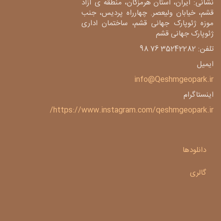
نشانی: ایران، استان هرمزگان، منطقه ی آزاد
قشم، خیابان ولیعصر. چهارراه پردیس، جنب
موزه ژئوپارک جهانی قشم، ساختمان اداری
ژئوپارک جهانی قشم
تلفن: 35242282 76 98
ایمیل
info@Qeshmgeopark.ir
اینستاگرام
https://www.instagram.com/qeshmgeopark.ir/
دانلودها
گالری