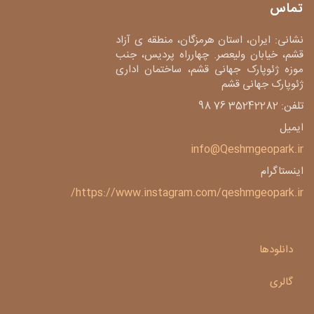
تماس
نشانی: ایران، استان هرمزگان، منطقه ی آزاد
قشم، خیابان ولیعصر. چهارراه پردیس، جنب
موزه ژئوپارک جهانی قشم، ساختمان اداری
ژئوپارک جهانی قشم
تلفن: 35242282 76 98
ایمیل
info@Qeshmgeopark.ir
اینستاگرام
https://www.instagram.com/qeshmgeopark.ir/
دانلودها
گالری