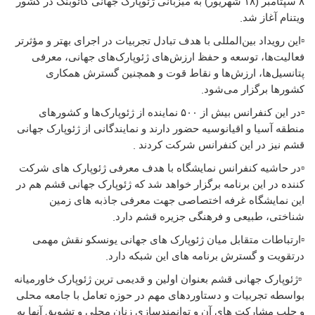
۸ سپتامبر (۱۸ شهریور) به میزبانی ژئوپارک جهانی کائوبنگ در کشور
.
ویتنام آغاز شد
▫️
این رویداد بین‌المللی با هدف تبادل تجربيات در اجرای بهتر و مؤثرتر
فعالیت‌ها، توسعه و حفظ ارزش‌های ژئوپارک‌های جهانی، معرفی
پتانسیل‌ها، ارزش‌ها و نقاط قوت و همچنین گسترش همکاری
.
کشورها برگزار می‌شود
▫️
در این کنفرانس بیش از ۵۰۰ نماینده از ژئوپارک‌ها و کشورهای
منطقه آسیا و اقیانوسیه حضور دارند و نمایندگانی از ژئوپارک جهانی
.
قشم نیز در این کنفرانس شرکت کردند
▫️
در حاشیه کنفرانس نمایشگاه با هدف معرفی ژئوپارک های شرکت
کننده در این برنامه برگزار خواهد شد که ژئوپارک جهانی قشم هم در
این نمایشگاه غرفه اختصاصی جهت معرفی جاذبه های زمین
.
شناختی، طبیعی و فرهنگی جزیره قشم دارد
▫️
ارتباطات متقابل میان ژئوپارک های جهانی یونسکو نقش مهمی
.
در‌تقویت و گسترش برنامه های این شبکه دارد
▫️
ژئوپارک جهانی قشم بعنوان اولین و قدیمی ترین ژئوپارک خاورمیانه
بواسطه تجربیات و دستاوردهای مهم در حوزه تعامل با جامعه محلی
و جلب مشارکت های آن و توانمندسازی زنان محلی و تشویق آنها به