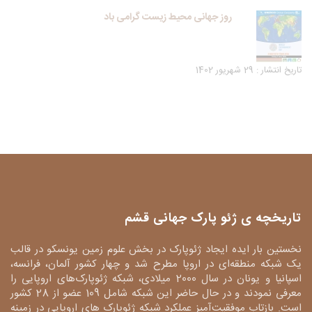
روز جهانی محیط زیست گرامی باد
تاریخ انتشار : 29 شهریور 1402
تاریخچه ی ژئو پارک جهانی قشم
نخستین بار ایده ایجاد ژئوپارک در بخش علوم زمین یونسکو در قالب
یک شبکه منطقه‌ای در اروپا مطرح شد و چهار کشور آلمان، فرانسه،
اسپانیا و یونان در سال 2000 میلادی، شبکه ژئوپارک‌های اروپایی را
معرفی نمودند و در حال حاضر این شبکه شامل 109 عضو از 28 کشور
است. بازتاب موفقیت‌آمیز عملکرد شبکه ژئوپارک های اروپایی در زمینه