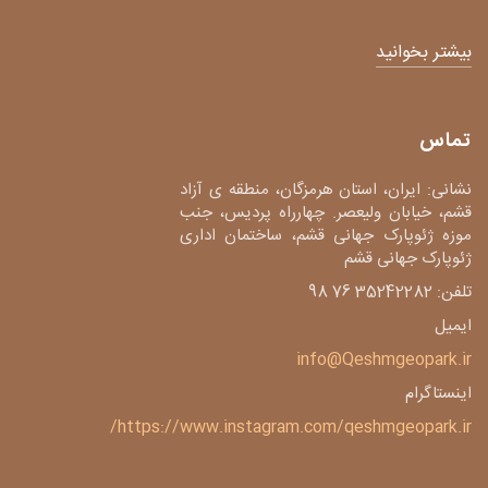
بیشتر بخوانید
تماس
نشانی: ایران، استان هرمزگان، منطقه ی آزاد
قشم، خیابان ولیعصر. چهارراه پردیس، جنب
موزه ژئوپارک جهانی قشم، ساختمان اداری
ژئوپارک جهانی قشم
تلفن: 35242282 76 98
ایمیل
info@Qeshmgeopark.ir
اینستاگرام
https://www.instagram.com/qeshmgeopark.ir/