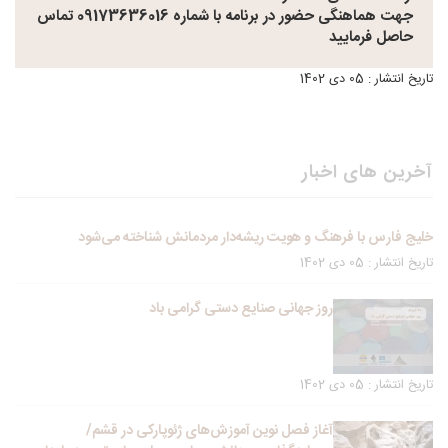
جهت هماهنگی حضور در برنامه با شماره 09173636016 تماس
حاصل فرمایید
تاریخ انتشار : 05 دی 1402
آخرین های اخبار
خلیج فارس با فرهنگ و هویت ریشه‌دار مردمانش شناخته می‌شود
تاریخ انتشار : 05 دی 1402
روز جهانی صنایع دستی گرامی باد
تاریخ انتشار : 05 دی 1402
آغاز فصل نوین آموزش‌های ژئوپارکی در قشم/