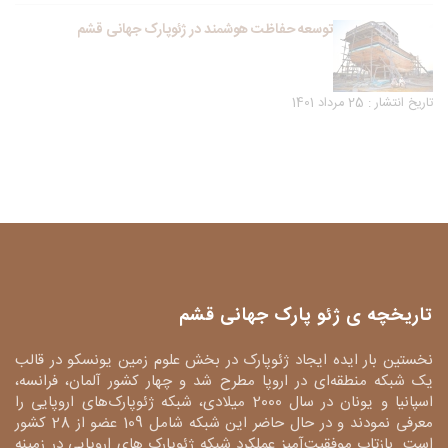
توسعه حفاظت هوشمند در ژئوپارک جهانی قشم
تاریخ انتشار : 25 مرداد 1401
تاریخچه ی ژئو پارک جهانی قشم
نخستین بار ایده ایجاد ژئوپارک در بخش علوم زمین یونسکو در قالب
یک شبکه منطقه‌ای در اروپا مطرح شد و چهار کشور آلمان، فرانسه،
اسپانیا و یونان در سال 2000 میلادی، شبکه ژئوپارک‌های اروپایی را
معرفی نمودند و در حال حاضر این شبکه شامل 109 عضو از 28 کشور
است. بازتاب موفقیت‌آمیز عملکرد شبکه ژئوپارک های اروپایی در زمینه