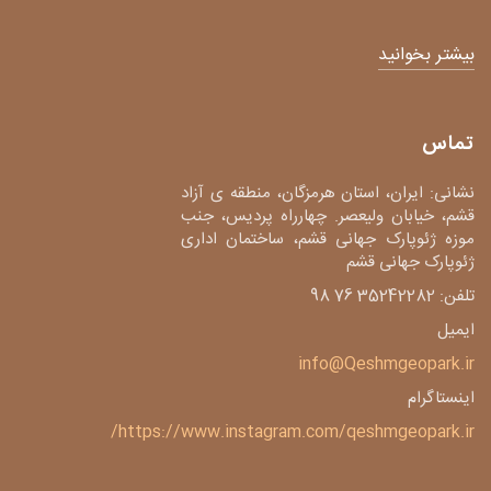
بیشتر بخوانید
تماس
نشانی: ایران، استان هرمزگان، منطقه ی آزاد
قشم، خیابان ولیعصر. چهارراه پردیس، جنب
موزه ژئوپارک جهانی قشم، ساختمان اداری
ژئوپارک جهانی قشم
تلفن: 35242282 76 98
ایمیل
info@Qeshmgeopark.ir
اینستاگرام
https://www.instagram.com/qeshmgeopark.ir/