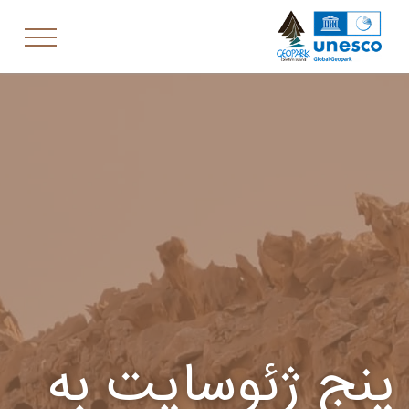
پنج ژئوسایت به